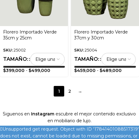
Florero Importado Verde
Florero Importado Verde
35cm y 25cm
37cm y 30cm
SKU:
25002
SKU:
25004
TAMAÑO:
TAMAÑO:
$
399,000
-
$
499,000
$
459,000
-
$
489,000
1
2
→
Siguenos en
Instagram
escubre el mejor contenido exclusivo
en mobiliario de lujo.
Unsupported get request. Object with ID '17841401088517319'
does not exist, cannot be loaded due to missing permissions, or