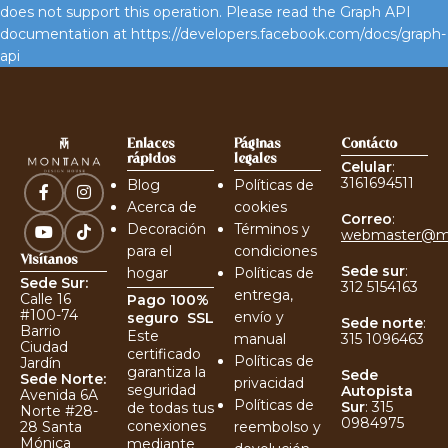
does not support this operation. Please read the Graph API
documentation at https://developers.facebook.com/docs/graph-
api
Enlaces
Páginas
Contácto
rápidos
legales
Celular
:
3161694511
Blog
Políticas de
Acerca de
cookies
Correo
:
Decoración
Términos y
webmaster@m
para el
condiciones
Visítanos
Sede sur
:
hogar
Políticas de
Sede Sur:
312 5154163
entrega,
Calle 16
Pago 100%
#100-74
envío y
seguro
SSL
Sede norte
:
Barrio
Este
manual
315 1096463
Ciudad
certificado
Políticas de
Jardín
garantiza la
Sede
Sede Norte:
privacidad
seguridad
Autopista
Avenida 6A
Políticas de
Sur
:
315
de todas tus
Norte #28-
0984975
conexiones
reembolso y
28 Santa
Mónica
mediante