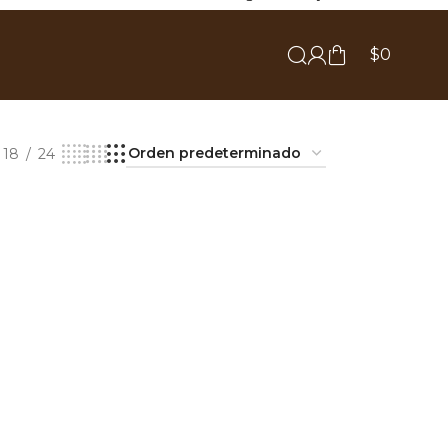
$
0
18
24