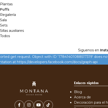
Plantas
Puffs
Regalería
Sala
Sets
Sillas auxiliares
Todos
Siguenos en
Inst
rted get request. Object with ID '17841401088517319' does not e
ation at https://developers.facebook.com/docs/graph-api
Enlaces rápidos
Blog
Acerca de
Decoración para el 