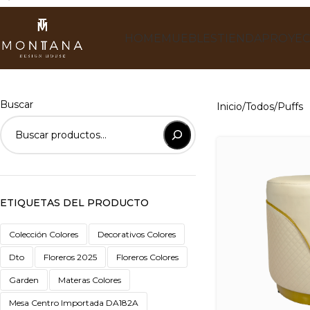
HOME
MUEBLES
TIENDA
PROYEC
Buscar
Inicio
Todos
Puffs
ETIQUETAS DEL PRODUCTO
Colección Colores
Decorativos Colores
Dto
Floreros 2025
Floreros Colores
Garden
Materas Colores
Mesa Centro Importada DA182A