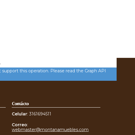
.
 support this operation. Please read the Graph API
Contácto
Celular
: 3161694511
Correo
:
webmaster@montanamuebles.com