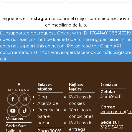
Siguenos en
Instagram
escubre el mejor contenido exclusivo
en mobiliario de lujo.
Unsupported get request. Object with ID '17841401088517319'
does not exist, cannot be loaded due to missing permissions, or
does not support this operation. Please read the Graph API
documentation at https://developers.facebook.com/docs/graph-
api
Enlaces
Páginas
Contácto
rápidos
legales
Celular
:
3161694511
Blog
Políticas de
Acerca de
cookies
Correo
:
Decoración
Términos y
webmaster@m
para el
condiciones
Visítanos
Sede sur
:
hogar
Políticas de
Sede Sur:
312 5154163
entrega,
Calle 16
Pago 100%