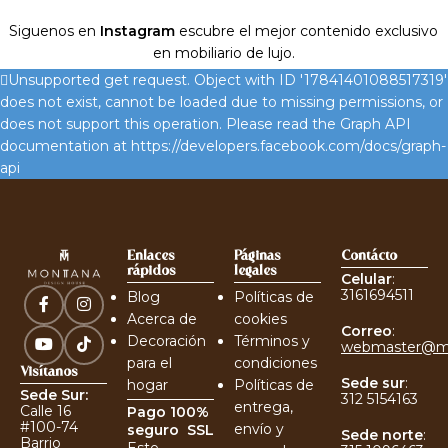
Siguenos en
Instagram
escubre el mejor contenido exclusivo
en mobiliario de lujo.
Unsupported get request. Object with ID '17841401088517319'
does not exist, cannot be loaded due to missing permissions, or
does not support this operation. Please read the Graph API
documentation at https://developers.facebook.com/docs/graph-
api
Enlaces
Páginas
Contácto
rápidos
legales
Celular
:
3161694511
Blog
Políticas de
Acerca de
cookies
Correo
:
Decoración
Términos y
webmaster@m
para el
condiciones
Visítanos
Sede sur
:
hogar
Políticas de
Sede Sur:
312 5154163
entrega,
Calle 16
Pago 100%
#100-74
envío y
seguro
SSL
Sede norte
:
Barrio