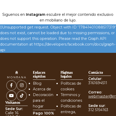
Siguenos en
Instagram
escubre el mejor contenido exclusivo
en mobiliario de lujo.
Unsupported get request. Object with ID '17841401088517319'
does not exist, cannot be loaded due to missing permissions, or
does not support this operation. Please read the Graph API
documentation at https://developers.facebook.com/docs/graph-
api
Enlaces
Páginas
Contácto
rápidos
legales
Celular
:
3161694511
Blog
Políticas de
Acerca de
cookies
Correo
:
Decoración
Términos y
webmaster@m
para el
condiciones
Visítanos
Sede sur
:
hogar
Políticas de
Sede Sur:
312 5154163
entrega,
Calle 16
Pago 100%