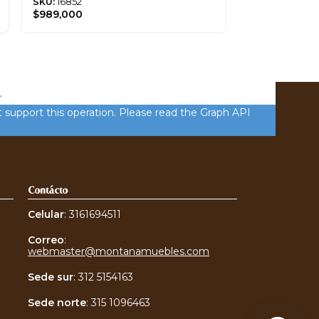
SKU:
16852
SKU:
17003
$
989,000
$
108,600
.
 support this operation. Please read the Graph API
Contácto
Celular
: 3161694511
Correo
:
webmaster@montanamuebles.com
Sede sur
:
312 5154163
Sede norte
:
315 1096463