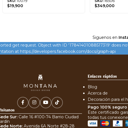
SKU:
10079
SKU:
16506
$
19,900
$
349,000
Siguenos en
Inst
rted get request. Object with ID '17841401088517319' does not e
ation at https://developers.facebook.com/docs/graph-api
Enlaces rápidos
Blog
Acerca de
Decoración para el 
Pago 100% segur
isítanos
Este certificado gar
Sede Sur:
Calle 16 #100-74 Barrio Ciudad
todas tus conexione
ardín
Sede Norte:
Avenida 6A Norte #28-28