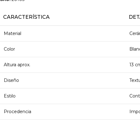
CARACTERÍSTICA
DET
Material
Cerá
Color
Blanc
Altura aprox.
13 c
Diseño
Text
Estilo
Cont
Procedencia
Impo