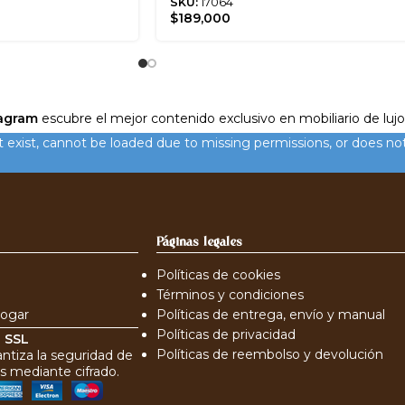
SKU:
17064
$
189,000
agram
escubre el mejor contenido exclusivo en mobiliario de lujo
xist, cannot be loaded due to missing permissions, or does not
Páginas legales
Políticas de cookies
Términos y condiciones
hogar
Políticas de entrega, envío y manual
Políticas de privacidad
o
SSL
Políticas de reembolso y devolución
antiza la seguridad de
s mediante cifrado.