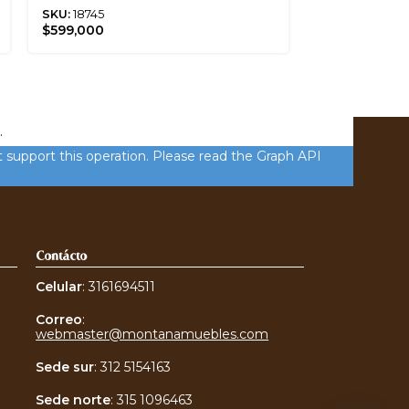
SKU:
18745
SKU:
16507
$
599,000
$
219,000
.
 support this operation. Please read the Graph API
Contácto
Celular
: 3161694511
Correo
:
webmaster@montanamuebles.com
Sede sur
:
312 5154163
Sede norte
:
315 1096463