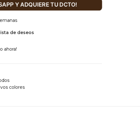
APP Y ADQUIERE TU DCTO!
 semanas
 lista de deseos
o ahora!
odos
vos colores