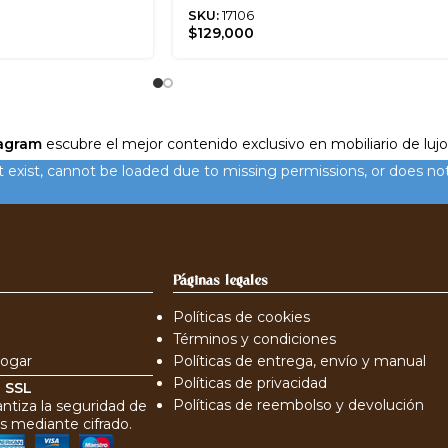
SKU:
17106
$
129,000
agram
escubre el mejor contenido exclusivo en mobiliario de lujo
xist, cannot be loaded due to missing permissions, or does not
Páginas legales
Políticas de cookies
Términos y condiciones
hogar
Políticas de entrega, envío y manual
Políticas de privacidad
o
SSL
Políticas de reembolso y devolución
antiza la seguridad de
s mediante cifrado.