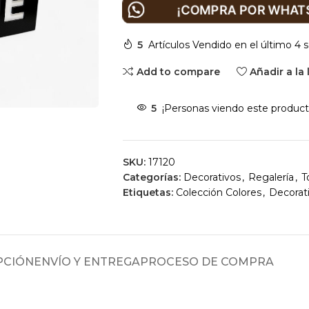
¡COMPRA POR WHATS
5
Artículos Vendido en el último 4
Add to compare
Añadir a la
5
¡Personas viendo este product
SKU:
17120
Categorías:
Decorativos
,
Regalería
,
T
Etiquetas:
Colección Colores
,
Decorati
PCIÓN
ENVÍO Y ENTREGA
PROCESO DE COMPRA