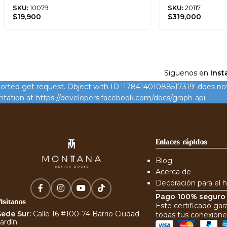
SKU:
10079
SKU:
20117
$
19,900
$
319,000
Siguenos en
Inst
rted get request. Object with ID '17841401088517319' does not e
ation at https://developers.facebook.com/docs/graph-api
Enlaces rápidos
Blog
Acerca de
Decoración para el 
Pago 100% segur
isítanos
Este certificado gar
Sede Sur:
Calle 16 #100-74 Barrio Ciudad
todas tus conexione
ardín