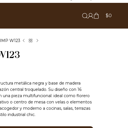
$
0
IMP W123
W123
tructura metálica negra y base de madera
azón central troquelado. Su diseño con 16
n una pieza multifuncional: ideal como florero
ativo o centro de mesa con velas o elementos
acogedor y moderno a cocinas, salas, terrazas
lo industrial chic.