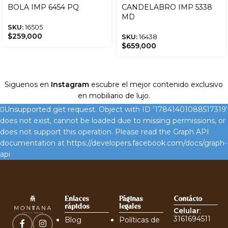
BOLA IMP 6454 PQ
CANDELABRO IMP 5338
MD
SKU:
16505
$
259,000
SKU:
16438
$
659,000
Siguenos en
Instagram
escubre el mejor contenido exclusivo
en mobiliario de lujo.
Unsupported get request. Object with ID '17841401088517319'
does not exist, cannot be loaded due to missing permissions, or
does not support this operation. Please read the Graph API
documentation at https://developers.facebook.com/docs/graph-
api
Enlaces
Páginas
Contácto
rápidos
legales
Celular
:
3161694511
Blog
Políticas de