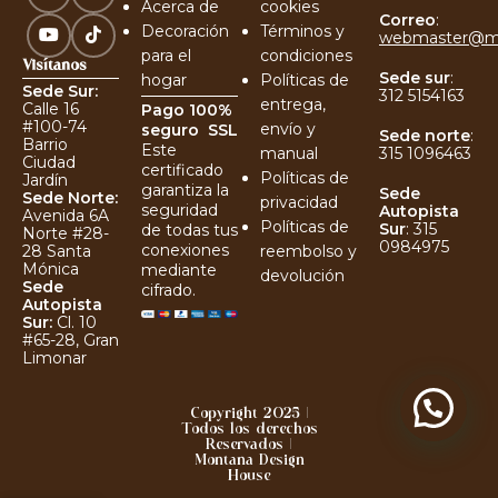
Acerca de
cookies
Correo
:
Decoración
Términos y
webmaster@m
para el
condiciones
Visítanos
Sede sur
:
hogar
Políticas de
Sede Sur:
312 5154163
entrega,
Calle 16
Pago 100%
#100-74
envío y
seguro
SSL
Sede norte
:
Barrio
Este
manual
315 1096463
Ciudad
certificado
Políticas de
Jardín
garantiza la
Sede
Sede Norte:
privacidad
seguridad
Autopista
Avenida 6A
Políticas de
Sur
:
315
de todas tus
Norte #28-
0984975
conexiones
reembolso y
28 Santa
Mónica
mediante
devolución
Sede
cifrado.
Autopista
Sur:
Cl. 10
#65-28, Gran
Limonar
Copyright 2025 |
Todos los derechos
Reservados |
Montana Design
House