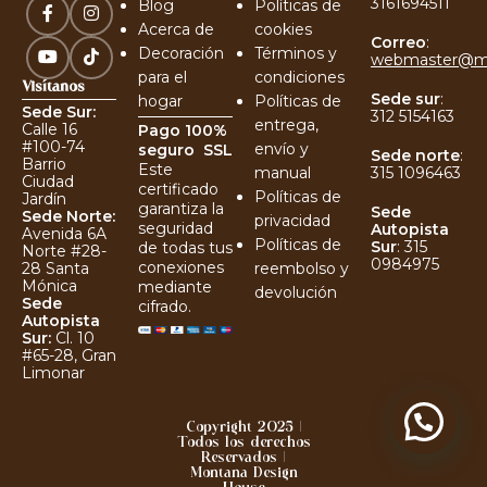
3161694511
Blog
Políticas de
Acerca de
cookies
Correo
:
Decoración
Términos y
webmaster@m
para el
condiciones
Visítanos
Sede sur
:
hogar
Políticas de
Sede Sur:
312 5154163
entrega,
Calle 16
Pago 100%
#100-74
envío y
seguro
SSL
Sede norte
:
Barrio
Este
manual
315 1096463
Ciudad
certificado
Políticas de
Jardín
garantiza la
Sede
Sede Norte:
privacidad
seguridad
Autopista
Avenida 6A
Políticas de
Sur
:
315
de todas tus
Norte #28-
0984975
conexiones
reembolso y
28 Santa
Mónica
mediante
devolución
Sede
cifrado.
Autopista
Sur:
Cl. 10
#65-28, Gran
Limonar
Copyright 2025 |
Todos los derechos
Reservados |
Montana Design