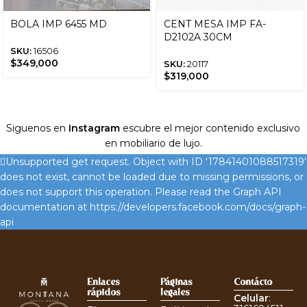
BOLA IMP 6455 MD
CENT MESA IMP FA-
D2102A 30CM
SKU:
16506
$
349,000
SKU:
20117
$
319,000
Siguenos en
Instagram
escubre el mejor contenido exclusivo
en mobiliario de lujo.
Unsupported get request. Object with ID '17841401088517319'
does not exist, cannot be loaded due to missing permissions, or
does not support this operation. Please read the Graph API
documentation at https://developers.facebook.com/docs/graph-
api
Enlaces
Páginas
Contácto
rápidos
legales
Celular
: